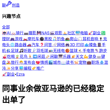
聊
创造
兴趣节点
全部
🤖
AI
🚲
骑行
📷
摄影
💾
NAS
🎬
观影
⛵
社区
🖥️
电脑
🚀
副业
💹
理财
🎮
游戏
🏍️
摩托车
⚫
黑胶
🎣
钓鱼
⛰️
爬山
🎧
耳机音响
🔌
充
电头
🌐
路由器
🚗
汽车
❓
问答
🔗
网络
🖨️
3D 打印
🐟
摸鱼
📱
手
机
⚽
足球
🎵
听歌
🏸
羽毛球
📻
无线电
🏀
篮球
🔦
手电筒
👟
跑步
🍜
吃喝
🪴
花鸟
🚶‍➡️
闲逛
🍻
闲聊
🎹
乐器
🪐
天文
💪
健身
⌨️
键
盘
🏖️
旅行
🐣
发布会
💖
情感
🏙️
城市
📖
读书
🐕
宠物
💼
职场
🪬
混
沌
✨
分享
💻
编程
🏷️
推广
🚀
副业
•
Ezra
同事业余做亚马逊的已经稳定
出单了