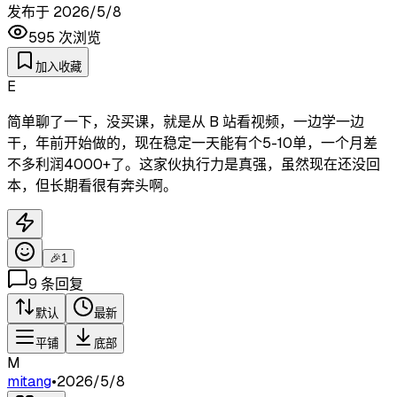
发布于
2026/5/8
595
次浏览
加入收藏
E
简单聊了一下，没买课，就是从 B 站看视频，一边学一边
干，年前开始做的，现在稳定一天能有个5-10单，一个月差
不多利润4000+了。这家伙执行力是真强，虽然现在还没回
本，但长期看很有奔头啊。
🎉
1
9
条回复
默认
最新
平铺
底部
M
mitang
•
2026/5/8