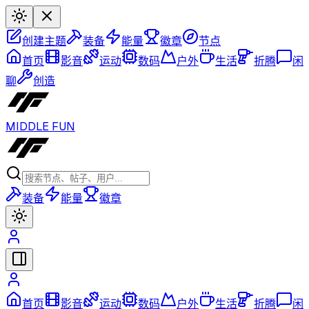
创建主题
装备
能量
徽章
节点
首页
影音
运动
数码
户外
生活
折腾
闲
聊
创造
MIDDLE FUN
装备
能量
徽章
首页
影音
运动
数码
户外
生活
折腾
闲