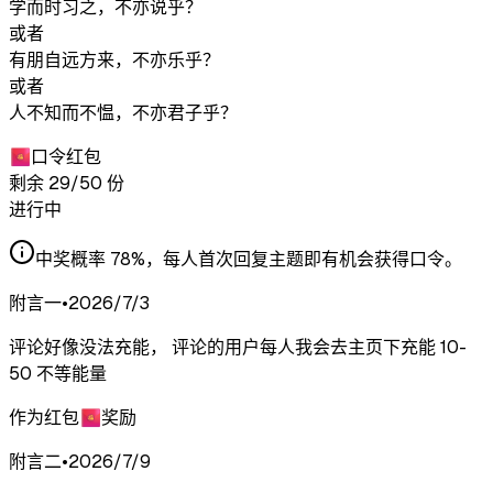
学而时习之，不亦说乎？
或者
有朋自远方来，不亦乐乎？
或者
人不知而不愠，不亦君子乎？
🧧
口令红包
剩余
29
/
50
份
进行中
中奖概率 78%，每人首次回复主题即有机会获得口令。
附言
一
•
2026/7/3
评论好像没法充能， 评论的用户每人我会去主页下充能 10-
50 不等能量
作为红包🧧奖励
附言
二
•
2026/7/9