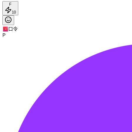
F
10
🧧
口令
P