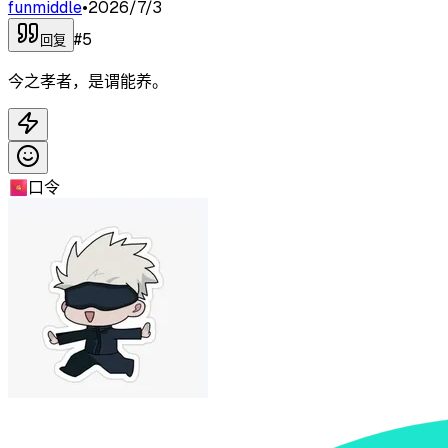
funmiddle
•
2026/7/3
#
5
回复
今之孝者，是谓能养。
🧧
口令