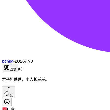
ponng
•
2026/7/3
#
3
回复
君子坦荡荡，小人长戚戚。
F
10
🧧
口令