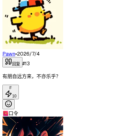
Pawn
•
2026/7/4
#
13
回复
有朋自远方来，不亦乐乎？
F
10
🧧
口令