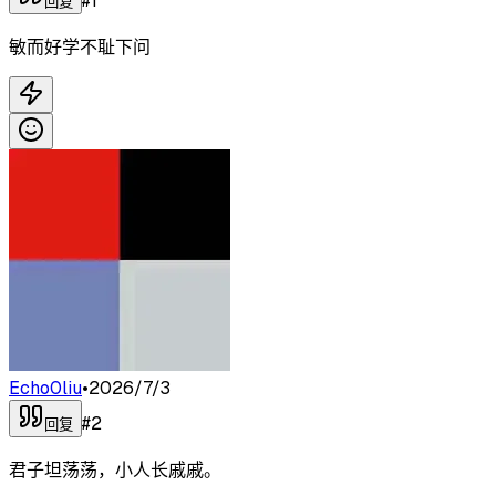
#
1
回复
敏而好学不耻下问
Echo0liu
•
2026/7/3
#
2
回复
君子坦荡荡，小人长戚戚。