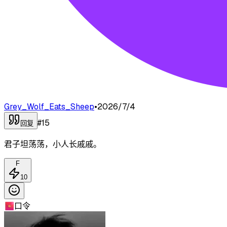
Grey_Wolf_Eats_Sheep
•
2026/7/4
#
15
回复
君子坦荡荡，小人长戚戚。
F
10
🧧
口令