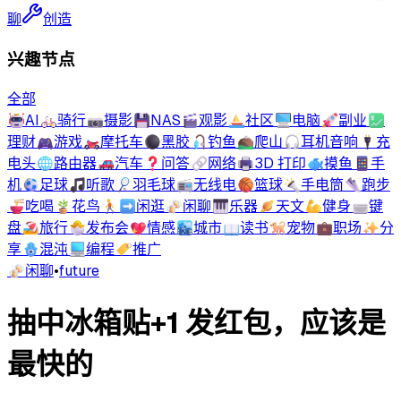
聊
创造
兴趣节点
全部
🤖
AI
🚲
骑行
📷
摄影
💾
NAS
🎬
观影
⛵
社区
🖥️
电脑
🚀
副业
💹
理财
🎮
游戏
🏍️
摩托车
⚫
黑胶
🎣
钓鱼
⛰️
爬山
🎧
耳机音响
🔌
充
电头
🌐
路由器
🚗
汽车
❓
问答
🔗
网络
🖨️
3D 打印
🐟
摸鱼
📱
手
机
⚽
足球
🎵
听歌
🏸
羽毛球
📻
无线电
🏀
篮球
🔦
手电筒
👟
跑步
🍜
吃喝
🪴
花鸟
🚶‍➡️
闲逛
🍻
闲聊
🎹
乐器
🪐
天文
💪
健身
⌨️
键
盘
🏖️
旅行
🐣
发布会
💖
情感
🏙️
城市
📖
读书
🐕
宠物
💼
职场
✨
分
享
🪬
混沌
💻
编程
🏷️
推广
🍻
闲聊
•
future
抽中冰箱贴+1 发红包，应该是
最快的