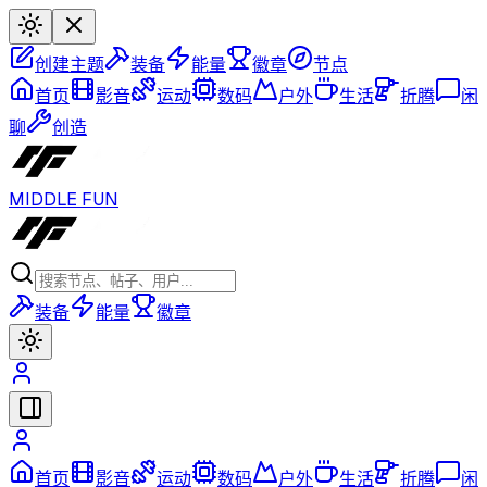
创建主题
装备
能量
徽章
节点
首页
影音
运动
数码
户外
生活
折腾
闲
聊
创造
MIDDLE FUN
装备
能量
徽章
首页
影音
运动
数码
户外
生活
折腾
闲