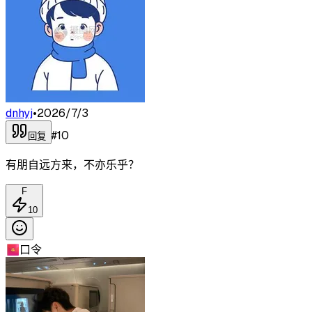
dnhyj
•
2026/7/3
#
10
回复
有朋自远方来，不亦乐乎？
F
10
🧧
口令