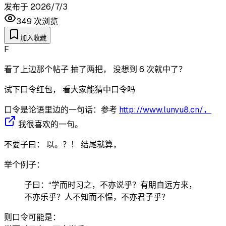
发布于
2026/7/3
349
次浏览
加入收藏
F
看了上边那个帖子 抽了两把， 没想到 6 次就中了？
试下口令红包， 看大家能猜中口令吗
口令是论语里边的一句话：参考
http://www.lunyu8.cn/，
我很喜欢的一句。
不要子曰： 以。？！ 结尾就算，
举个例子：
子曰：“学而时习之，不亦说乎？有朋自远方来，
不亦乐乎？人不知而不愠，不亦君子乎？
则口令可能是：