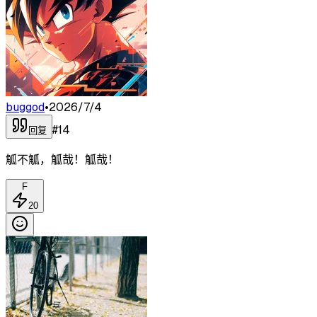
buggod
•
2026/7/4
#
14
回复
觚不觚，觚哉！觚哉！
F
20