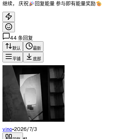
继续， 庆祝🎉回复能量 参与即有能量奖励🫡
44
条回复
默认
最新
平铺
底部
vino
•
2026/7/3